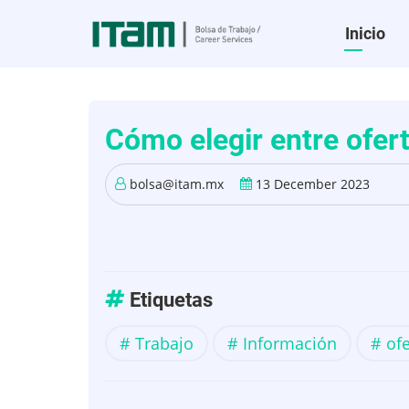
Pasar
Princip
Inicio
al
contenido
Bolsa
principal
de
Cómo elegir entre ofert
Trabaj
bolsa@itam.mx
13 December 2023
Etiquetas
Trabajo
Información
ofe