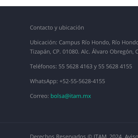
Contacto y ubicación
Ubicación: Campus Río Hondo, Río Hondo 
Tizapán, CP. 01080. Alc. Álvaro Obregón,
Teléfonos: 55 5628 4163 y 55 5628 4155
WhatsApp: +52-55-5628-4155
Correo:
bolsa@itam.mx
Derechos Reservados © ITAM, 2024. Aviso