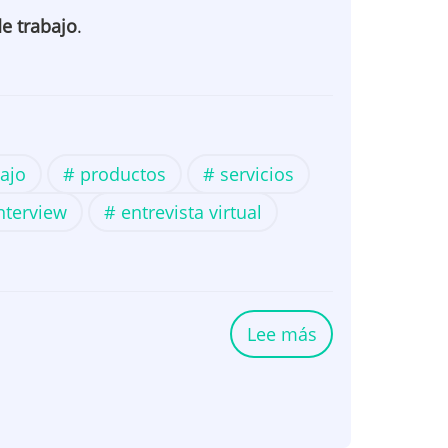
de trabajo
.
ajo
productos
servicios
nterview
entrevista virtual
Lee más
sobre
¿Cómo
enfrentar
entrevistas