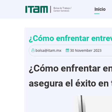
Pasar
Princip
Inicio
al
contenido
Bolsa
principal
de
¿Cómo enfrentar entrev
Trabaj
bolsa@itam.mx
30 November 2023
¿Cómo enfrentar ent
asegura el éxito en