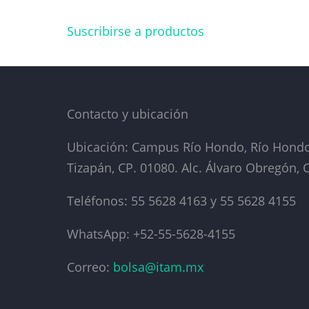
Suscribirse a productos
Contacto y ubicación
Ubicación: Campus Río Hondo, Río Hondo 
Tizapán, CP. 01080. Alc. Álvaro Obregón,
Teléfonos: 55 5628 4163 y 55 5628 4155
WhatsApp: +52-55-5628-4155
Correo:
bolsa@itam.mx