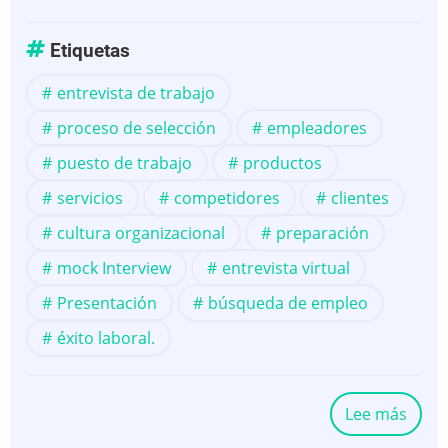
Etiquetas
entrevista de trabajo
proceso de selección
empleadores
puesto de trabajo
productos
servicios
competidores
clientes
cultura organizacional
preparación
mock Interview
entrevista virtual
Presentación
búsqueda de empleo
éxito laboral.
Lee más
sobr
¿Có